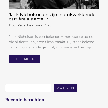
Jack Nicholson en zijn indrukwekkende
carrière als acteur
Door
Redactie
/
juni 2, 2025
Jack Nicholson is een bekende Amerikaanse acteur
die al tientallen jaren films maakt. Hij staat bekend
om zijn opvallende gezicht, zijn brede lach en zijn…
LEES MEER
ZOEKEN
Recente berichten