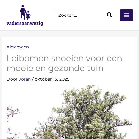
Ga
Z
naar
Zoeken
o
naar:
de
e
inhoud
k
e
n
Algemeen
Leibomen snoeien voor een
mooie en gezonde tuin
Door
Joran
/
oktober 15, 2025