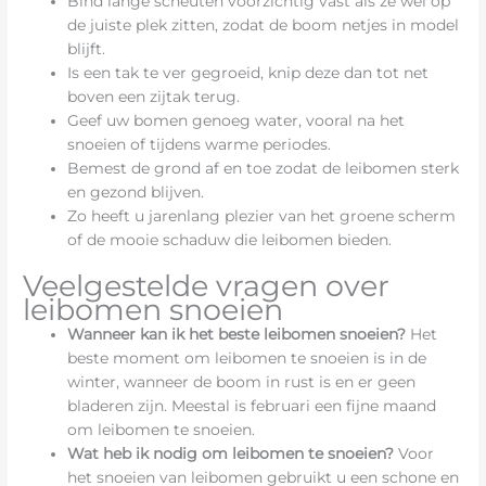
Bind lange scheuten voorzichtig vast als ze wel op
de juiste plek zitten, zodat de boom netjes in model
blijft.
Is een tak te ver gegroeid, knip deze dan tot net
boven een zijtak terug.
Geef uw bomen genoeg water, vooral na het
snoeien of tijdens warme periodes.
Bemest de grond af en toe zodat de leibomen sterk
en gezond blijven.
Zo heeft u jarenlang plezier van het groene scherm
of de mooie schaduw die leibomen bieden.
Veelgestelde vragen over
leibomen snoeien
Wanneer kan ik het beste leibomen snoeien?
Het
beste moment om leibomen te snoeien is in de
winter, wanneer de boom in rust is en er geen
bladeren zijn. Meestal is februari een fijne maand
om leibomen te snoeien.
Wat heb ik nodig om leibomen te snoeien?
Voor
het snoeien van leibomen gebruikt u een schone en