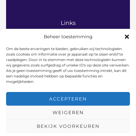
Links
Beheer toestemming
Home
Algemeen
Om de beste ervaringen te bieden, gebruiken wij technologieën
Gezinsleven
zoals cookies om informatie over je apparaat op te slaan en/of te
Hobby’s en vrije tijd
raadplegen. Door in te stemmen met deze technologieën kunnen
Persoonlijke ontwikkeling
wij gegevens zoals surfgedrag of unieke ID's op deze site verwerken.
Relaties en communicatie
Als je geen toestemming geeft of uw toestemming intrekt, kan dit
een nadelige invloed hebben op bepaalde functies en
Vader en werk
mogelijkheden.
Over ons
Contact
ACCEPTEREN
WEIGEREN
Copyright © 2026 Vadersaanwezig | Powered by Vadersaanwezig
BEKIJK VOORKEUREN