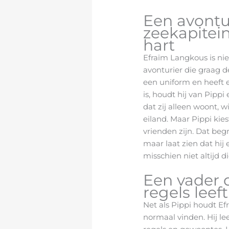
Een avontu
zeekapitei
hart
Efraïm Langkous is nie
avonturier die graag de
een uniform en heeft 
is, houdt hij van Pippi 
dat zij alleen woont, 
eiland. Maar Pippi kie
vrienden zijn. Dat begri
maar laat zien dat hij er
misschien niet altijd d
Een vader 
regels leef
Net als Pippi houdt Ef
normaal vinden. Hij le