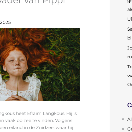
 vader van Pippi
ge
al
Ui
 2025
S
bi
Jo
ru
Tr
wa
Or
C
ngkous heet Efraïm Langkous. Hij is
A
en vaak op zee te vinden. Volgens
 een eiland in de Zuidzee, waar hij
Ge