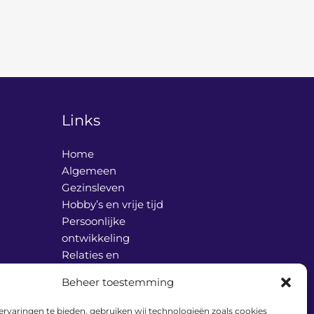
Links
Home
Algemeen
Gezinsleven
Hobby’s en vrije tijd
Persoonlijke
ontwikkeling
Relaties en
communicatie
Beheer toestemming
Vader en werk
Over ons
rvaringen te bieden, gebruiken wij technologieën zoals cookies