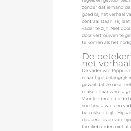
regels en gewoontes. H
zonder dat iemand da
goed bij het verhaal va
centraal staan. Hij la
vader te zijn. Niet doo
door vertrouwen te gev
te komen als het nodig
De betekeni
het verhaa
De vader van Pippi is 
maar hij is belangrijk 
gevoel dat ze nooit he
maken haar wereld grot
Voor kinderen die de 
voorbeeld van een vade
betrokken blijft. Hij pas
dappere leven van zijn
familiebanden niet alt