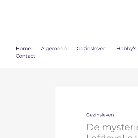
Ga
naar
de
inhoud
Home
Algemeen
Gezinsleven
Hobby’s e
Contact
Gezinsleven
De myster