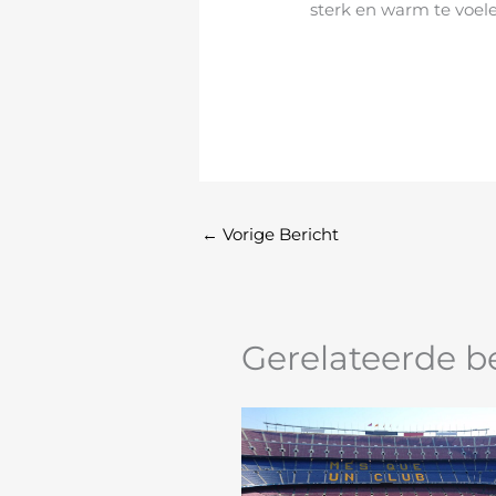
sterk en warm te voele
←
Vorige Bericht
Gerelateerde b