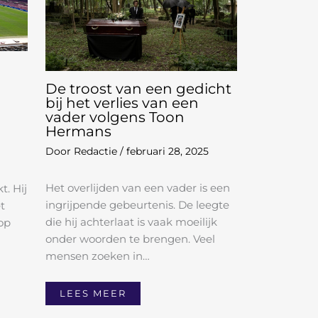
De troost van een gedicht
bij het verlies van een
vader volgens Toon
Hermans
Door
Redactie
/
februari 28, 2025
Het overlijden van een vader is een
t. Hij
ingrijpende gebeurtenis. De leegte
t
die hij achterlaat is vaak moeilijk
op
onder woorden te brengen. Veel
mensen zoeken in…
LEES MEER