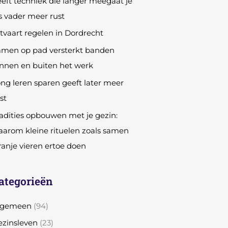
eft techniek die langer meegaat je
s vader meer rust
tvaart regelen in Dordrecht
amen op pad versterkt banden
nnen en buiten het werk
ng leren sparen geeft later meer
st
adities opbouwen met je gezin:
arom kleine rituelen zoals samen
anje vieren ertoe doen
ategorieën
lgemeen
(94)
zinsleven
(23)