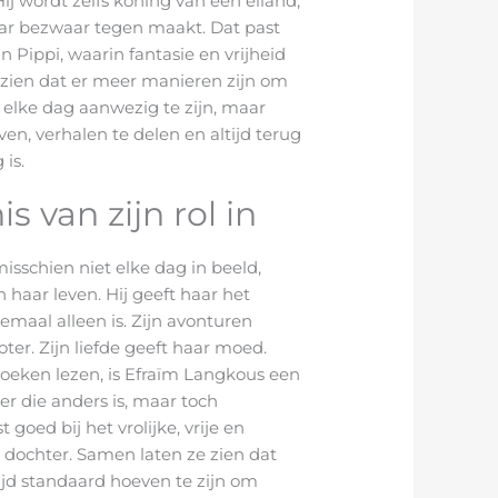
ij wordt zelfs koning van een eiland,
ar bezwaar tegen maakt. Dat past
n Pippi, waarin fantasie en vrijheid
at zien dat er meer manieren zijn om
r elke dag aanwezig te zijn, maar
en, verhalen te delen en altijd terug
 is.
s van zijn rol in
l
misschien niet elke dag in beeld,
in haar leven. Hij geeft haar het
lemaal alleen is. Zijn avonturen
er. Zijn liefde geeft haar moed.
boeken lezen, is Efraïm Langkous een
r die anders is, maar toch
t goed bij het vrolijke, vrije en
 dochter. Samen laten ze zien dat
ijd standaard hoeven te zijn om