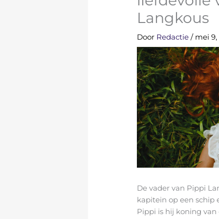
liefdevolle
Langkous
Door
Redactie
/
mei 9,
De vader van Pippi La
kapitein op een schip 
Pippi is hij koning van