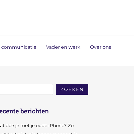
n communicatie
Vader en werk
Over ons
ZOEKEN
ecente berichten
t doe je met je oude iPhone? Zo