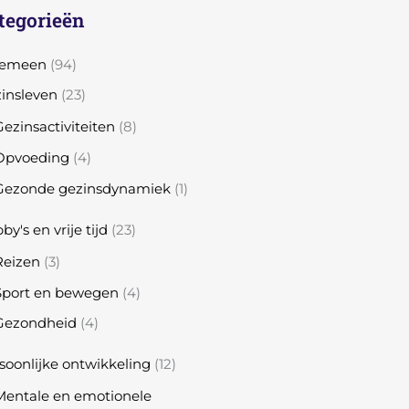
tegorieën
gemeen
(94)
insleven
(23)
ezinsactiviteiten
(8)
Opvoeding
(4)
Gezonde gezinsdynamiek
(1)
by's en vrije tijd
(23)
Reizen
(3)
Sport en bewegen
(4)
Gezondheid
(4)
soonlijke ontwikkeling
(12)
Mentale en emotionele