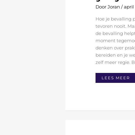
Door
Joran
/
april
Hoe je bevalling p
tevoren nooit. M
de bevalling help
moment tegemoet 
denken over prakt
bereiden en je we
zelf meer regie. B
LEES MEER