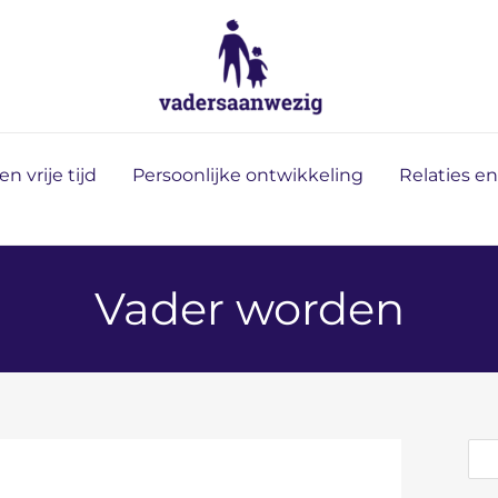
Z
o
e
k
e
n vrije tijd
Persoonlijke ontwikkeling
Relaties e
n
Vader worden