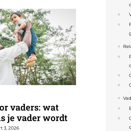
Rel
R
C
Vad
or vaders: wat
als je vader wordt
t 3, 2026