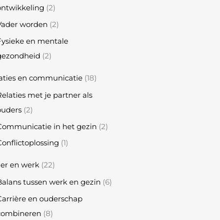
ontwikkeling
(2)
Vader worden
(2)
Fysieke en mentale
gezondheid
(2)
aties en communicatie
(18)
elaties met je partner als
ouders
(2)
Communicatie in het gezin
(2)
onflictoplossing
(1)
er en werk
(22)
Balans tussen werk en gezin
(6)
Carrière en ouderschap
combineren
(8)