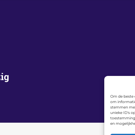
Om de beste e
om informatie
stemmen met 
unieke ID's o
toestemming i
en mogelijkh