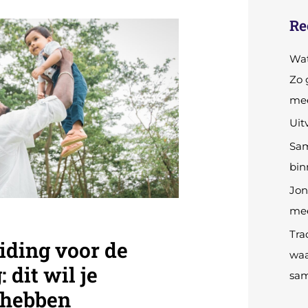
Re
ING
Wat
Zo 
mee
Uit
Sam
bin
Jon
mee
Tra
iding voor de
waa
 dit wil je
sam
 hebben