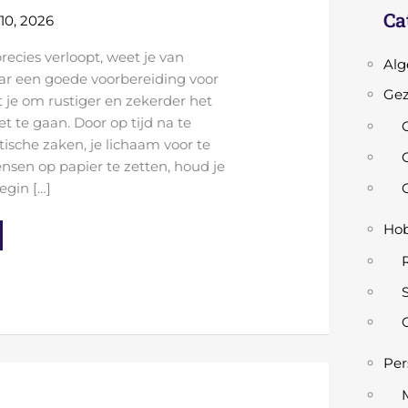
Ca
 10, 2026
recies verloopt, weet je van
Al
aar een goede voorbereiding voor
Gez
t je om rustiger en zekerder het
te gaan. Door op tijd na te
G
ische zaken, je lichaam voor te
nsen op papier te zetten, houd je
egin […]
Hob
Per