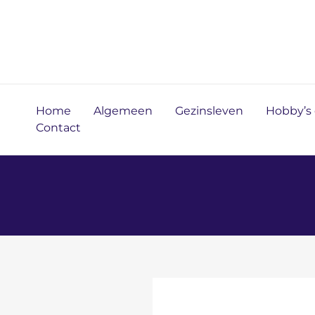
Ga
naar
de
inhoud
Home
Algemeen
Gezinsleven
Hobby’s e
Contact