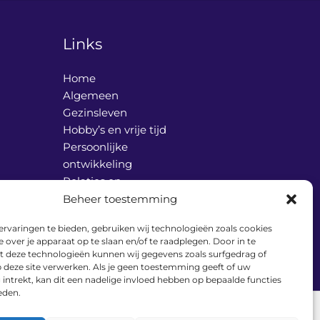
Links
Home
Algemeen
Gezinsleven
Hobby’s en vrije tijd
Persoonlijke
ontwikkeling
Relaties en
communicatie
Beheer toestemming
Vader en werk
rvaringen te bieden, gebruiken wij technologieën zoals cookies
Over ons
 over je apparaat op te slaan en/of te raadplegen. Door in te
Contact
deze technologieën kunnen wij gegevens zoals surfgedrag of
p deze site verwerken. Als je geen toestemming geeft of uw
ntrekt, kan dit een nadelige invloed hebben op bepaalde functies
eden.