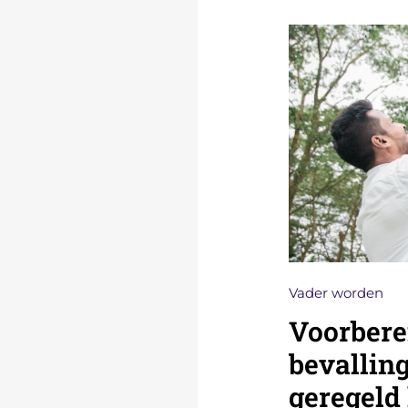
VOORBEREID
VOOR
DE
BEVALLING:
DIT
WIL
JE
GEREGELD
HEBBEN
Vader worden
Voorbere
bevalling:
geregeld