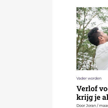
VERLOF
VOOR
VADERS:
WAT
KRIJG
JE
ALS
JE
VADER
WORDT
Vader worden
Verlof vo
krijg je 
Door
Joran
/
maar