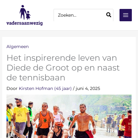
Ga
Z
naar
Zoeken
o
naar:
de
e
inhoud
k
e
n
Algemeen
Het inspirerende leven van
Diede de Groot op en naast
de tennisbaan
Door
Kirsten Hofman (45 jaar)
/
juni 4, 2025