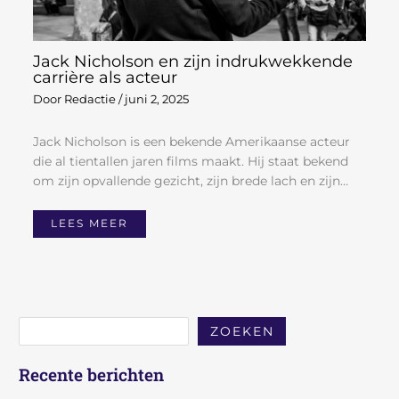
Jack Nicholson en zijn indrukwekkende
carrière als acteur
Door
Redactie
/
juni 2, 2025
Jack Nicholson is een bekende Amerikaanse acteur
die al tientallen jaren films maakt. Hij staat bekend
om zijn opvallende gezicht, zijn brede lach en zijn…
LEES MEER
ZOEKEN
Recente berichten