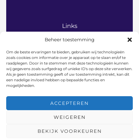
Links
Beheer toestemming
Home
Algemeen
Om de beste ervaringen te bieden, gebruiken wij technologieën
Gezinsleven
zoals cookies om informatie over je apparaat op te slaan en/of te
Hobby’s en vrije tijd
raadplegen. Door in te stemmen met deze technologieën kunnen
Persoonlijke ontwikkeling
wij gegevens zoals surfgedrag of unieke ID's op deze site verwerken.
Relaties en communicatie
Als je geen toestemming geeft of uw toestemming intrekt, kan dit
een nadelige invloed hebben op bepaalde functies en
Vader en werk
mogelijkheden.
Over ons
Contact
ACCEPTEREN
WEIGEREN
Copyright © 2026 Vadersaanwezig | Powered by Vadersaanwezig
BEKIJK VOORKEUREN