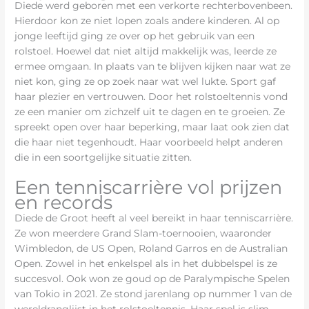
Diede werd geboren met een verkorte rechterbovenbeen.
Hierdoor kon ze niet lopen zoals andere kinderen. Al op
jonge leeftijd ging ze over op het gebruik van een
rolstoel. Hoewel dat niet altijd makkelijk was, leerde ze
ermee omgaan. In plaats van te blijven kijken naar wat ze
niet kon, ging ze op zoek naar wat wel lukte. Sport gaf
haar plezier en vertrouwen. Door het rolstoeltennis vond
ze een manier om zichzelf uit te dagen en te groeien. Ze
spreekt open over haar beperking, maar laat ook zien dat
die haar niet tegenhoudt. Haar voorbeeld helpt anderen
die in een soortgelijke situatie zitten.
Een tenniscarrière vol prijzen
en records
Diede de Groot heeft al veel bereikt in haar tenniscarrière.
Ze won meerdere Grand Slam-toernooien, waaronder
Wimbledon, de US Open, Roland Garros en de Australian
Open. Zowel in het enkelspel als in het dubbelspel is ze
succesvol. Ook won ze goud op de Paralympische Spelen
van Tokio in 2021. Ze stond jarenlang op nummer 1 van de
wereldranglijst in het rolstoeltennis. Haar spel is slim,