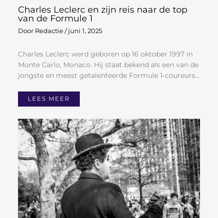
Charles Leclerc en zijn reis naar de top
van de Formule 1
Door
Redactie
/
juni 1, 2025
Charles Leclerc werd geboren op 16 oktober 1997 in
Monte Carlo, Monaco. Hij staat bekend als een van de
jongste en meest getalenteerde Formule 1-coureurs…
LEES MEER