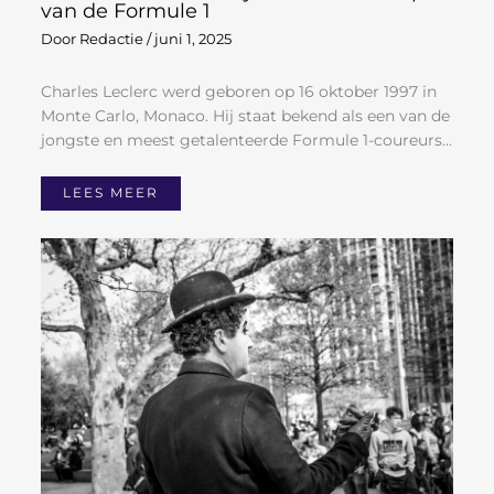
van de Formule 1
Door
Redactie
/
juni 1, 2025
Charles Leclerc werd geboren op 16 oktober 1997 in
Monte Carlo, Monaco. Hij staat bekend als een van de
jongste en meest getalenteerde Formule 1-coureurs…
LEES MEER