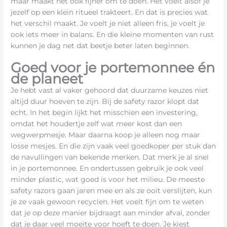
maar maakt het ook fijner om te doen. Het voelt alsof je
jezelf op een klein ritueel trakteert. En dat is precies wat
het verschil maakt. Je voelt je niet alleen fris, je voelt je
ook iets meer in balans. En die kleine momenten van rust
kunnen je dag net dat beetje beter laten beginnen.
Goed voor je portemonnee én
de planeet
Je hebt vast al vaker gehoord dat duurzame keuzes niet
altijd duur hoeven te zijn. Bij de safety razor klopt dat
echt. In het begin lijkt het misschien een investering,
omdat het houdertje zelf wat meer kost dan een
wegwerpmesje. Maar daarna koop je alleen nog maar
losse mesjes. En die zijn vaak veel goedkoper per stuk dan
de navullingen van bekende merken. Dat merk je al snel
in je portemonnee. En ondertussen gebruik je ook veel
minder plastic, wat goed is voor het milieu. De meeste
safety razors gaan jaren mee en als ze ooit verslijten, kun
je ze vaak gewoon recyclen. Het voelt fijn om te weten
dat je op deze manier bijdraagt aan minder afval, zonder
dat je daar veel moeite voor hoeft te doen. Je kiest