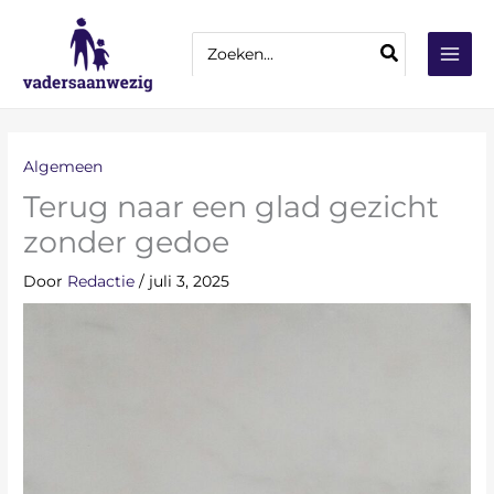
Ga
Z
naar
Zoeken
o
naar:
de
e
inhoud
k
e
n
Algemeen
Terug naar een glad gezicht
zonder gedoe
Door
Redactie
/
juli 3, 2025