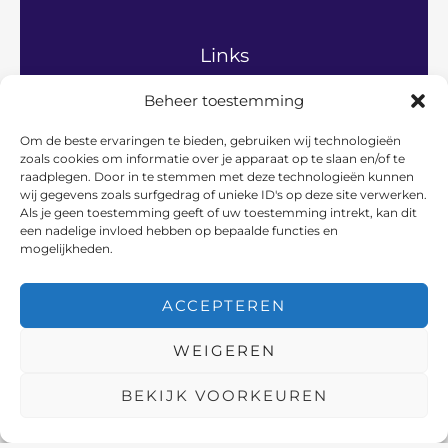
Links
Beheer toestemming
Home
Algemeen
Om de beste ervaringen te bieden, gebruiken wij technologieën
Gezinsleven
zoals cookies om informatie over je apparaat op te slaan en/of te
Hobby’s en vrije tijd
raadplegen. Door in te stemmen met deze technologieën kunnen
Persoonlijke ontwikkeling
wij gegevens zoals surfgedrag of unieke ID's op deze site verwerken.
Relaties en communicatie
Als je geen toestemming geeft of uw toestemming intrekt, kan dit
een nadelige invloed hebben op bepaalde functies en
Vader en werk
mogelijkheden.
Over ons
Contact
ACCEPTEREN
WEIGEREN
Copyright © 2026 Vadersaanwezig | Powered by Vadersaanwezig
BEKIJK VOORKEUREN