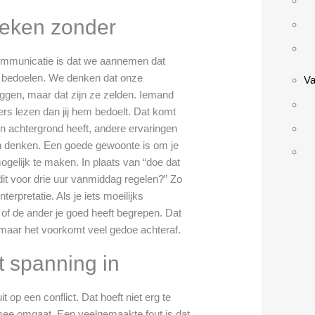
reken zonder
ommunicatie is dat we aannemen dat
e bedoelen. We denken dat onze
Va
ggen, maar dat zijn ze zelden. Iemand
ers lezen dan jij hem bedoelt. Dat komt
n achtergrond heeft, andere ervaringen
n denken. Een goede gewoonte is om je
gelijk te maken. In plaats van “doe dat
 dit voor drie uur vanmiddag regelen?” Zo
nterpretatie. Als je iets moeilijks
of de ander je goed heeft begrepen. Dat
 maar het voorkomt veel gedoe achteraf.
 spanning in
 op een conflict. Dat hoeft niet erg te
ermee omgaat. Een veelgemaakte fout is dat