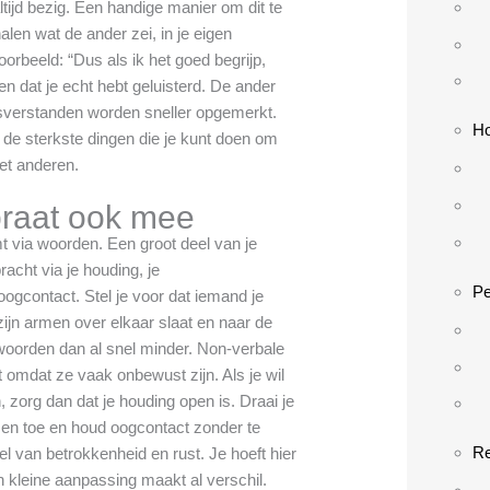
altijd bezig. Een handige manier om dit te
alen wat de ander zei, in je eigen
orbeeld: “Dus als ik het goed begrijp,
ien dat je echt hebt geluisterd. De ander
isverstanden worden sneller opgemerkt.
Ho
n de sterkste dingen die je kunt doen om
et anderen.
praat ook mee
mt via woorden. Een groot deel van je
cht via je houding, je
Pe
oogcontact. Stel je voor dat iemand je
ar zijn armen over elkaar slaat en naar de
e woorden dan al snel minder. Non-verbale
st omdat ze vaak onbewust zijn. Als je wil
 zorg dan dat je houding open is. Draai je
f en toe en houd oogcontact zonder te
Re
el van betrokkenheid en rust. Je hoeft hier
een kleine aanpassing maakt al verschil.