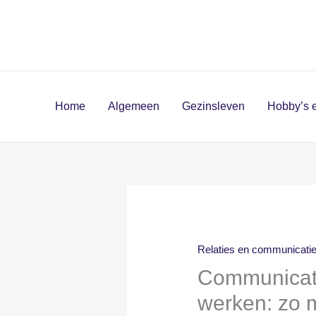
Ga
naar
de
inhoud
Home
Algemeen
Gezinsleven
Hobby’s en
Relaties en communicati
Communicatie
werken: zo 