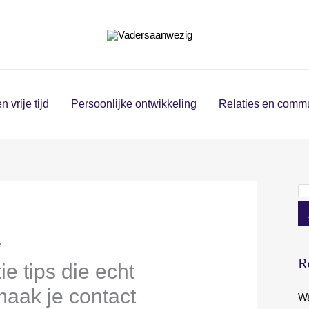
Z
o
e
k
e
 vrije tijd
Persoonlijke ontwikkeling
Relaties en commu
n
e
R
 tips die echt
maak je contact
Wa