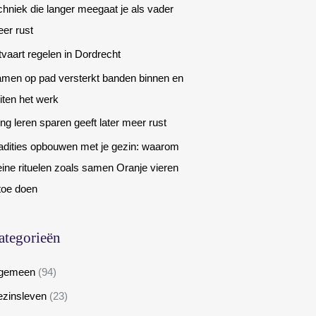
chniek die langer meegaat je als vader
er rust
tvaart regelen in Dordrecht
men op pad versterkt banden binnen en
iten het werk
ng leren sparen geeft later meer rust
adities opbouwen met je gezin: waarom
eine rituelen zoals samen Oranje vieren
toe doen
ategorieën
lgemeen
(94)
zinsleven
(23)