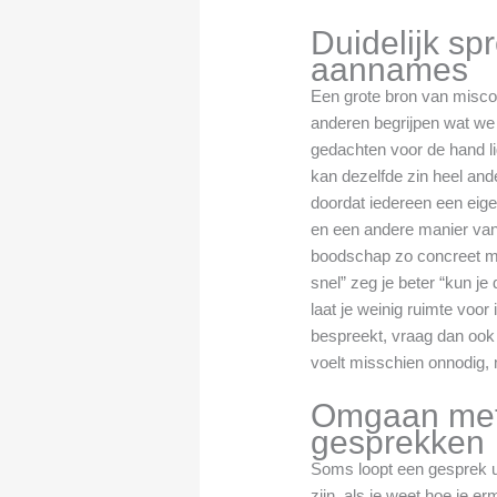
Duidelijk sp
aannames
Een grote bron van misc
anderen begrijpen wat w
gedachten voor de hand li
kan dezelfde zin heel and
doordat iedereen een eige
en een andere manier va
boodschap zo concreet mo
snel” zeg je beter “kun je
laat je weinig ruimte voor i
bespreekt, vraag dan ook 
voelt misschien onnodig,
Omgaan met
gesprekken
Soms loopt een gesprek uit
zijn, als je weet hoe je 