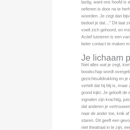
lastig, want ons hoofd is 
oefenen is door na te herh
woorden. Je zegt dan bijvo
bedoel je dat…” Dit laat z
voelt zich gehoord, en m
Actief luisteren is een va
beter contact te maken m
Je lichaam 
Niet alles wat je zegt, ko
boodschap wordt overgebra
gezichtsuitdrukking en je 
vertelt dat hij blij is, ma
grond kijkt. Je gelooft d
signalen zijn krachtig, jui
dat anderen je vertrouwen,
naar de ander toe, knik a
staren. Dit geeft een gevo
niet theatraal in te zijn, 