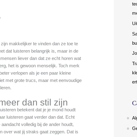
te
me
6
Ui
Sa
bu
ijn makkelijker te vinden dan ze toe te
t dat luisteren belangrijk is, maar in de
Jo
 mensen liever dan dat ze echt horen wat
Tr
t erg, het is gewoon menselijk. Toch merk
kl
beter verlopen als je een paar kleine
iet met grote trucs, maar met eenvoudige
er
leren.
meer dan stil zijn
C
isteren betekent dat je je mond houdt
aar luisteren gaat verder dan dat. Echt
A
e aandacht volledig bij de ander houdt,
Ge
 over wat jij straks gaat zeggen. Dat is