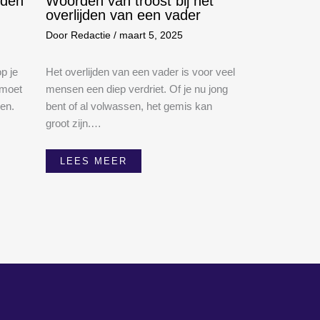
ijden
Woorden van troost bij het
overlijden van een vader
Door
Redactie
/
maart 5, 2025
op je
Het overlijden van een vader is voor veel
 moet
mensen een diep verdriet. Of je nu jong
en.
bent of al volwassen, het gemis kan
groot zijn.…
LEES MEER