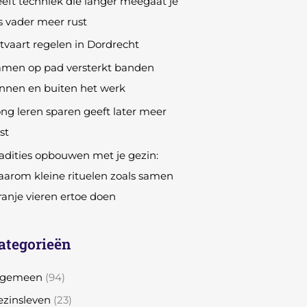
eft techniek die langer meegaat je
s vader meer rust
tvaart regelen in Dordrecht
amen op pad versterkt banden
nnen en buiten het werk
ng leren sparen geeft later meer
st
adities opbouwen met je gezin:
arom kleine rituelen zoals samen
anje vieren ertoe doen
ategorieën
lgemeen
(94)
zinsleven
(23)