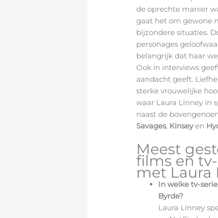
de oprechte manier waa
gaat het om gewone 
bijzondere situaties. 
personages geloofwaar
belangrijk dat haar we
Ook in interviews geeft
aandacht geeft. Liefhe
sterke vrouwelijke hoo
waar Laura Linney in s
naast de bovengenoe
Savages
,
Kinsey
en
Hy
Meest gest
films en t
met Laura 
In welke tv-seri
Byrde?
Laura Linney sp