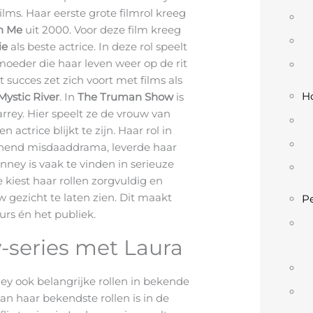
ilms. Haar eerste grote filmrol kreeg
n Me
uit 2000. Voor deze film kreeg
ie
als beste actrice. In deze rol speelt
moeder die haar leven weer op de rit
t succes zet zich voort met films als
Ho
Mystic River
. In
The Truman Show
is
arrey. Hier speelt ze de vrouw van
 actrice blijkt te zijn. Haar rol in
nnend misdaaddrama, leverde haar
ney is vaak te vinden in serieuze
Ze kiest haar rollen zorgvuldig en
 gezicht te laten zien. Dit maakt
Pe
eurs én het publiek.
-series met Laura
ney ook belangrijke rollen in bekende
n haar bekendste rollen is in de