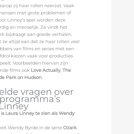
rop zij haar rollen neerzet. Vaak
mensen met grote problemen of
Door Linney’s spel worden deze
dig en menselijk. Ze vindt het
rk bijdraagt aan goede verhalen.
 ze altijd aan dat ze haar rollen veel
bbers van films en series met een
fdrol kiezen vaak voor producties
peelt. Voorbeelden hiervan zijn
mde films ook
Love Actually
,
The
de Park on Hudson
.
elde vragen over
v-programma’s
Linney
e is Laura Linney te zien als Wendy
eelt Wendy Byrde in de serie
Ozark