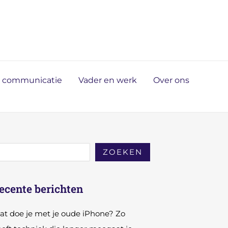
n communicatie
Vader en werk
Over ons
ZOEKEN
ecente berichten
t doe je met je oude iPhone? Zo