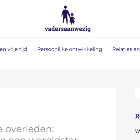
Z
o
e
k
e
n vrije tijd
Persoonlijke ontwikkeling
Relaties e
n
R
 overleden:
Wa