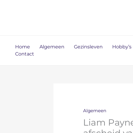
Ga
naar
de
inhoud
Home
Algemeen
Gezinsleven
Hobby’s e
Contact
Algemeen
Liam Payne