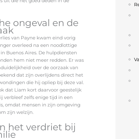
 uit die het goed deden in de
Re
che ongeval en de
aak
erlies van Payne kwam eind vorig
anger overleed na een noodlottige
r in Buenos Aires. De hulpdiensten
V
nden hem niet meer redden. Er was
nduidelijkheid over de oorzaak van
ekend dat zijn overlijdens direct het
ondingen die hij opliep bij deze val.
k dat Liam kort daarvoor geestelijk
 verbleef zelfs enige tijd in een
sis, omdat mensen in zijn omgeving
m zijn welzijn.
 het verdriet bij
ilie