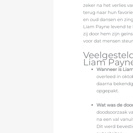
zeker na het verlies va
terug naar hun favoriet
en oud dansen en zin
Liam Payne levend te 
zij door hem zijn geïns
voor dat mensen steun
Veelgestel
Liam Payne
Wanneer is Lia
overleed in okto
daarna bekendg
opgepakt.
Wat was de doo
doods­oorzaak 
na een val vanui
Dit werd bevest