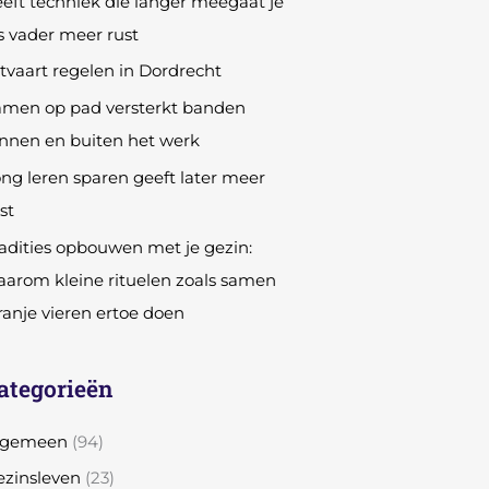
eft techniek die langer meegaat je
s vader meer rust
tvaart regelen in Dordrecht
amen op pad versterkt banden
nnen en buiten het werk
ng leren sparen geeft later meer
st
adities opbouwen met je gezin:
arom kleine rituelen zoals samen
anje vieren ertoe doen
ategorieën
lgemeen
(94)
zinsleven
(23)