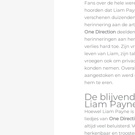
Fans over de hele wer
hoorden dat Liam Pay
verschenen duizenden b
herinnering aan de ar
One Direction
deelden
herinneringen aan hem.
verlies hard toe. Zijn 
leven van Liam, zijn tal
vroegen ook om privacy 
konden nemen. Overal
aangestoken en werd
hem te eren.
De blijvend
Liam Payne
Hoewel Liam Payne is o
liedjes van
One Direct
altijd veel beluisterd.
herkenbaar en troost