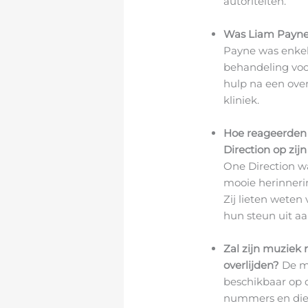
autoriteiten.
Was Liam Payne z
Payne was enkel
behandeling voor
hulp na een overd
kliniek.
Hoe reageerden
Direction op zijn
One Direction w
mooie herinneri
Zij lieten wete
hun steun uit aan
Zal zijn muziek 
overlijden?
De mu
beschikbaar op 
nummers en die v