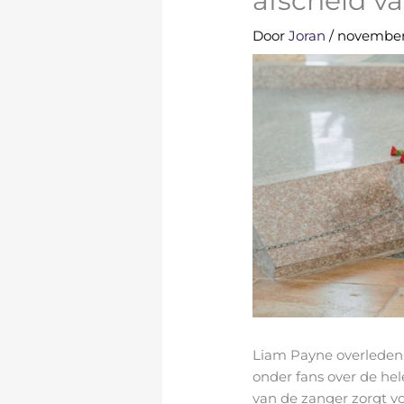
afscheid v
Door
Joran
/
november
Liam Payne overleden:
onder fans over de hel
van de zanger zorgt vo