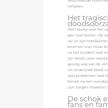
verschillende nummers
hitlijsten.
Het tragis
doodsoorz
Het nieuws over het v
jaar naar buiten. De z
val uit zijn hotelkame
kwamen snel, maar ko
na het incident veel o
zijn dood. Later werd b
gevolg was van de verw
Uit onderzoek bleek oo
veel problemen had. Hij
kliniek na een overdo
zich zorgen maakten o
De schok en
fans en fam