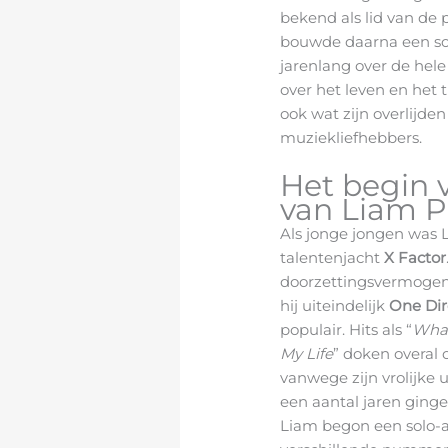
bekend als lid van de
bouwde daarna een solo
jarenlang over de hele 
over het leven en het 
ook wat zijn overlijde
muziekliefhebbers.
Het begin v
van Liam 
Als jonge jongen was Li
talentenjacht
X Factor
doorzettingsvermogen
hij uiteindelijk
One Dir
populair. Hits als “
What
My Life
” doken overal 
vanwege zijn vrolijke 
een aantal jaren ging
Liam begon een solo-a