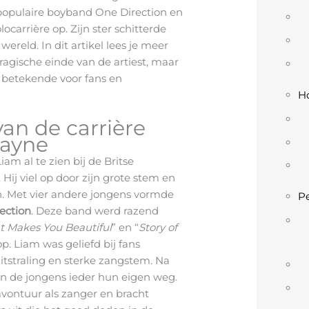
 populaire boyband One Direction en
carrière op. Zijn ster schitterde
wereld. In dit artikel lees je meer
tragische einde van de artiest, maar
n betekende voor fans en
Ho
an de carrière
Payne
am al te zien bij de Britse
. Hij viel op door zijn grote stem en
. Met vier andere jongens vormde
Pe
ection
. Deze band werd razend
 Makes You Beautiful
” en “
Story of
op. Liam was geliefd bij fans
uitstraling en sterke zangstem. Na
en de jongens ieder hun eigen weg.
vontuur als zanger en bracht