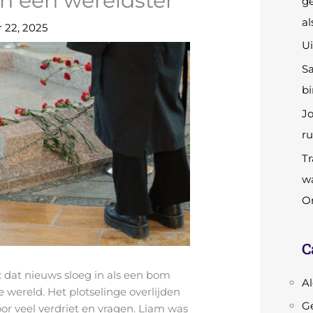
an een wereldster
ge
al
 22, 2025
Ui
S
bi
Jo
ru
Tr
wa
Or
C
 dat nieuws sloeg in als een bom
A
e wereld. Het plotselinge overlijden
Ge
or veel verdriet en vragen. Liam was