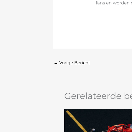
fans en worden 
←
Vorige Bericht
Gerelateerde b