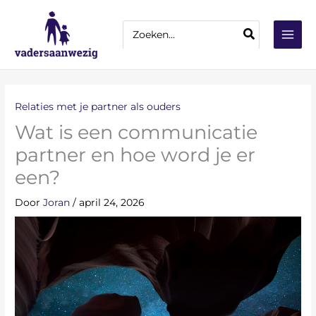
Ga
Z
naar
Zoeken
o
naar:
de
e
inhoud
k
e
n
Relaties met je partner als ouders
Wat is een communicatie
partner en hoe word je er
een?
Door
Joran
/
april 24, 2026