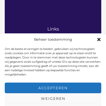
Links
Beheer toestemming
Home
Algemeen
Om de beste ervaringen te bieden, gebruiken wij technologieën
Gezinsleven
zoals cookies om informatie over je apparaat op te slaan en/of te
Hobby’s en vrije tijd
raadplegen. Door in te stemmen met deze technologieën kunnen
Persoonlijke ontwikkeling
wij gegevens zoals surfgedrag of unieke ID's op deze site verwerken.
Relaties en communicatie
Als je geen toestemming geeft of uw toestemming intrekt, kan dit
een nadelige invloed hebben op bepaalde functies en
Vader en werk
mogelijkheden.
Over ons
Contact
ACCEPTEREN
WEIGEREN