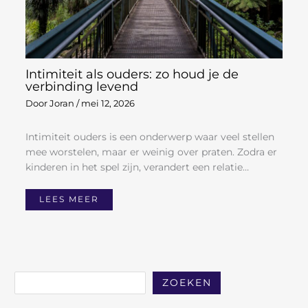
Intimiteit als ouders: zo houd je de
verbinding levend
Door
Joran
/
mei 12, 2026
Intimiteit ouders is een onderwerp waar veel stellen
mee worstelen, maar er weinig over praten. Zodra er
kinderen in het spel zijn, verandert een relatie…
LEES MEER
ZOEKEN