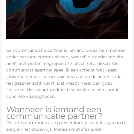
Een communicatie partner is iemand die samen met een
ander persoon communiceert, waarbij die ander moeite
heeft met praten, begrijpen of zichzelf uitdrukken. Als
communicatiepartner speel jij een actieve rol: jij past
jouw manier van communiceren aan op de ander, zodat
het gesprek écht werkt. Dat vraagt meer dan goed
luisteren. Het vraagt geduld, bewustzijn en een aantal
concrete vaardigheden.
Wanneer is iemand een
communicatie partner?
De term communicatie partner kom je vooral tegen in de
zorg en het onderwijs. Mensen met afasie, een