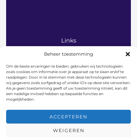
Links
Beheer toestemming
Home
Algemeen
Om de beste ervaringen te bieden, gebruiken wij technologieën
Gezinsleven
zoals cookies om informatie over je apparaat op te slaan en/of te
Hobby’s en vrije tijd
raadplegen. Door in te stemmen met deze technologieën kunnen
Persoonlijke ontwikkeling
wij gegevens zoals surfgedrag of unieke ID's op deze site verwerken.
Relaties en communicatie
Als je geen toestemming geeft of uw toestemming intrekt, kan dit
een nadelige invloed hebben op bepaalde functies en
Vader en werk
mogelijkheden.
Over ons
Contact
ACCEPTEREN
WEIGEREN