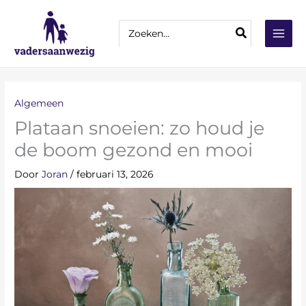
Ga
Z
naar
Zoeken
o
naar:
de
e
inhoud
k
e
n
Algemeen
Plataan snoeien: zo houd je
de boom gezond en mooi
Door
Joran
/
februari 13, 2026