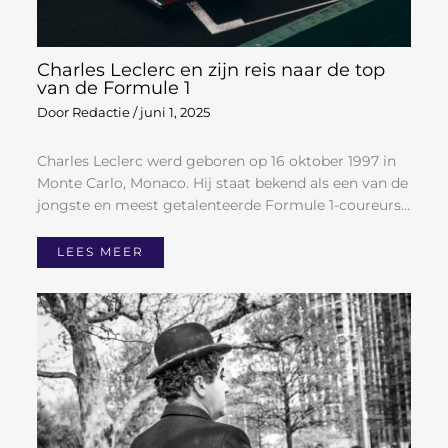
Charles Leclerc en zijn reis naar de top
van de Formule 1
Door
Redactie
/
juni 1, 2025
Charles Leclerc werd geboren op 16 oktober 1997 in
Monte Carlo, Monaco. Hij staat bekend als een van de
jongste en meest getalenteerde Formule 1-coureurs…
LEES MEER