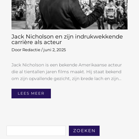
Jack Nicholson en zijn indrukwekkende
carrière als acteur
Door
Redactie
/
juni 2, 2025
Jack Nicholson is een bekende Amerikaanse acteur
die al tientallen jaren films maakt. Hij staat bekend
om zijn opvallende gezicht, zijn brede lach en zijn…
LEES MEER
ZOEKEN