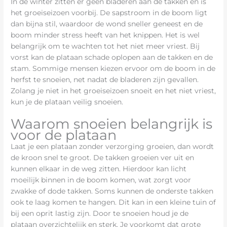
In de winter zitten er geen bladeren aan de takken en is
het groeiseizoen voorbij. De sapstroom in de boom ligt
dan bijna stil, waardoor de wond sneller geneest en de
boom minder stress heeft van het knippen. Het is wel
belangrijk om te wachten tot het niet meer vriest. Bij
vorst kan de plataan schade oplopen aan de takken en de
stam. Sommige mensen kiezen ervoor om de boom in de
herfst te snoeien, net nadat de bladeren zijn gevallen.
Zolang je niet in het groeiseizoen snoeit en het niet vriest,
kun je de plataan veilig snoeien.
Waarom snoeien belangrijk is
voor de plataan
Laat je een plataan zonder verzorging groeien, dan wordt
de kroon snel te groot. De takken groeien ver uit en
kunnen elkaar in de weg zitten. Hierdoor kan licht
moeilijk binnen in de boom komen, wat zorgt voor
zwakke of dode takken. Soms kunnen de onderste takken
ook te laag komen te hangen. Dit kan in een kleine tuin of
bij een oprit lastig zijn. Door te snoeien houd je de
plataan overzichtelijk en sterk. Je voorkomt dat grote