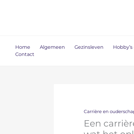
Ga
naar
de
inhoud
Home
Algemeen
Gezinsleven
Hobby’s e
Contact
Carrière en oudersch
Een carriè