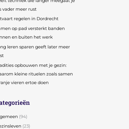
eft techniek die langer meegaat je
s vader meer rust
tvaart regelen in Dordrecht
amen op pad versterkt banden
nnen en buiten het werk
ng leren sparen geeft later meer
st
adities opbouwen met je gezin:
arom kleine rituelen zoals samen
anje vieren ertoe doen
ategorieën
lgemeen
(94)
zinsleven
(23)