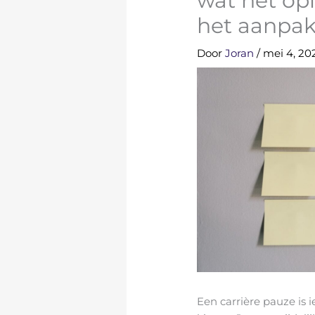
wat het opl
het aanpak
Door
Joran
/
mei 4, 20
Een carrière pauze is