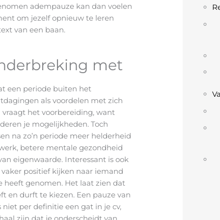
genomen adempauze kan dan voelen
Re
ment om jezelf opnieuw te leren
ext van een baan.
nderbreking met
at een periode buiten het
V
itdagingen als voordelen met zich
 vraagt het voorbereiding, want
deren je mogelijkheden. Toch
en na zo’n periode meer helderheid
 werk, betere mentale gezondheid
van eigenwaarde. Interessant is ook
vaker positief kijken naar iemand
 heeft genomen. Het laat zien dat
ft en durft te kiezen. Een pauze van
niet per definitie een gat in je cv,
haal zijn dat je onderscheidt van