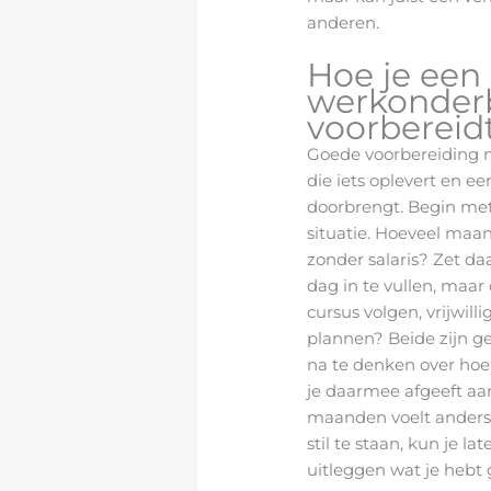
anderen.
Hoe je een
werkonder
voorbereid
Goede voorbereiding m
die iets oplevert en ee
doorbrengt. Begin met 
situatie. Hoeveel maa
zonder salaris? Zet da
dag in te vullen, maar
cursus volgen, vrijwill
plannen? Beide zijn ge
na te denken over hoe
je daarmee afgeeft aa
maanden voelt anders d
stil te staan, kun je l
uitleggen wat je heb