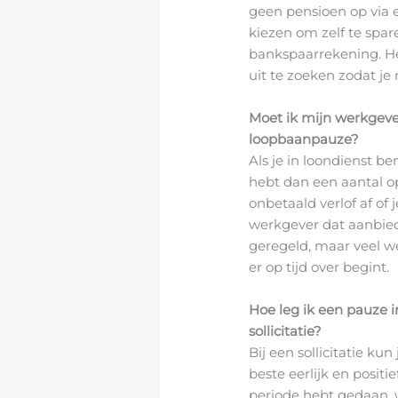
geen pensioen op via 
kiezen om zelf te spare
bankspaarrekening. He
uit te zoeken zodat je 
Moet ik mijn werkgev
loopbaanpauze?
Als je in loondienst be
hebt dan een aantal op
onbetaald verlof af of 
werkgever dat aanbiedt
geregeld, maar veel we
er op tijd over begint.
Hoe leg ik een pauze i
sollicitatie?
Bij een sollicitatie ku
beste eerlijk en positie
periode hebt gedaan, 