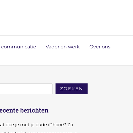
n communicatie
Vader en werk
Over ons
ZOEKEN
ecente berichten
t doe je met je oude iPhone? Zo