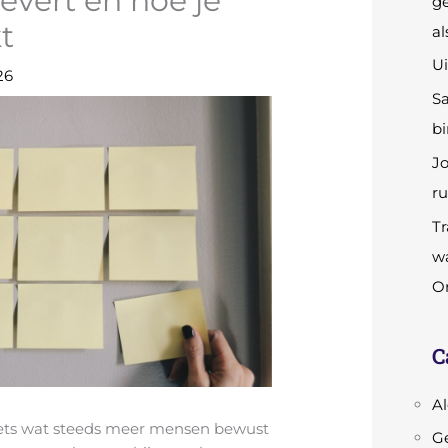
evert en hoe je
ge
t
al
Ui
26
S
bi
Jo
ru
Tr
wa
Or
C
A
 iets wat steeds meer mensen bewust
Ge