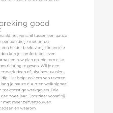
breking goed
t
aakt het verschil tussen een pauze
n periode die je met onrust
een helder beeld van je financiële
nden kun je comfortabel leven
arna een ruw plan op, niet om elke
 om richting te geven. Wil je een
igerswerk doen of juist bewust niets
ldig. Het helpt ook om van tevoren
 lang je pauze duurt en welk signaal
n toekomstige werkgevers. Drie
an twee jaar. Door daar vooraf bij
ater met meer zelfvertrouwen
t gedaan en waarom.