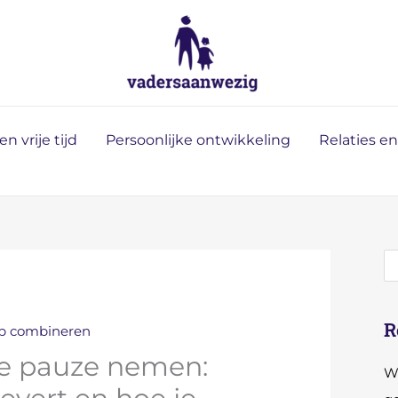
Z
o
e
k
e
n vrije tijd
Persoonlijke ontwikkeling
Relaties e
n
R
ap combineren
re pauze nemen:
Wa