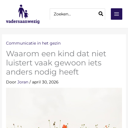
Ga
Z
naar
Zoeken
o
naar:
de
e
inhoud
k
e
n
Communicatie in het gezin
Waarom een kind dat niet
luistert vaak gewoon iets
anders nodig heeft
Door
Joran
/
april 30, 2026