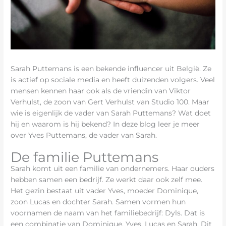
Sarah Puttemans is een bekende influencer uit België. Ze
is actief op sociale media en heeft duizenden volgers. Veel
mensen kennen haar ook als de vriendin van Viktor
Verhulst, de zoon van Gert Verhulst van Studio 100. Maar
wie is eigenlijk de vader van Sarah Puttemans? Wat doet
hij en waarom is hij bekend? In deze blog leer je meer
over Yves Puttemans, de vader van Sarah.
De familie Puttemans
Sarah komt uit een familie van ondernemers. Haar ouders
hebben samen een bedrijf. Ze werkt daar ook zelf mee.
Het gezin bestaat uit vader Yves, moeder Dominique,
zoon Lucas en dochter Sarah. Samen vormen hun
voornamen de naam van het familiebedrijf: Dyls. Dat is
een combinatie van Dominique, Yves, Lucas en Sarah. Dit