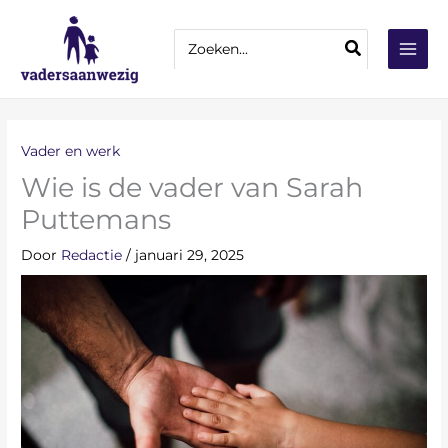
Ga
Z
naar
Zoeken
o
naar:
de
e
inhoud
k
e
n
Vader en werk
Wie is de vader van Sarah
Puttemans
Door
Redactie
/
januari 29, 2025